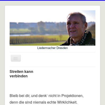
Liedermacher Dresden
Navigation
an/aus
Rüdiger Kirsch - Liedermacher
Streiten kann
verbinden
Startseite
Über mich
Bleib bei dir, und denk‘ nicht in Projektionen,
Konzerte/Auftritte
denn die sind niemals echte Wirklichkeit.
Liedtexte (Auszüge)