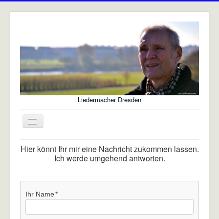
Liedermacher Dresden
Navigation
an/aus
Rüdiger Kirsch - Liedermacher
Hier könnt Ihr mir eine Nachricht zukommen lassen.
Ich werde umgehend antworten.
Startseite
Über mich
Ihr Name
Konzerte/Auftritte
Liedtexte (Auszüge)